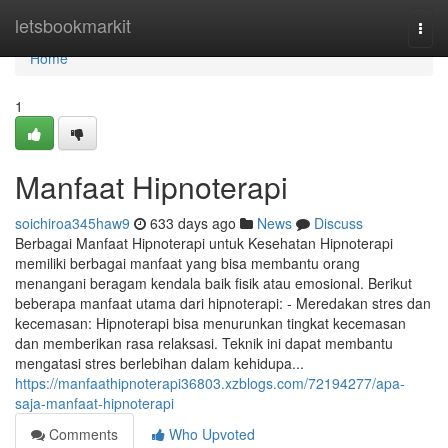
Home
letsbookmarkit
Togg
navi
Home
1
Manfaat Hipnoterapi
soichiroa345haw9
633 days ago
News
Discuss
Berbagai Manfaat Hipnoterapi untuk Kesehatan Hipnoterapi
memiliki berbagai manfaat yang bisa membantu orang
menangani beragam kendala baik fisik atau emosional. Berikut
beberapa manfaat utama dari hipnoterapi: - Meredakan stres dan
kecemasan: Hipnoterapi bisa menurunkan tingkat kecemasan
dan memberikan rasa relaksasi. Teknik ini dapat membantu
mengatasi stres berlebihan dalam kehidupa...
https://manfaathipnoterapi36803.xzblogs.com/72194277/apa-
saja-manfaat-hipnoterapi
Comments
Who Upvoted