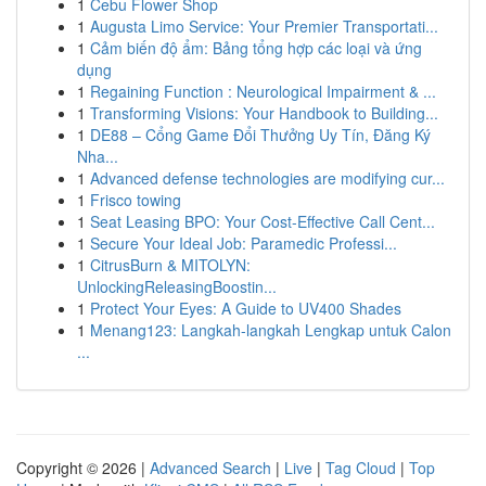
1
Cebu Flower Shop
1
Augusta Limo Service: Your Premier Transportati...
1
Cảm biến độ ẩm: Bảng tổng hợp các loại và ứng
dụng
1
Regaining Function : Neurological Impairment & ...
1
Transforming Visions: Your Handbook to Building...
1
DE88 – Cổng Game Đổi Thưởng Uy Tín, Đăng Ký
Nha...
1
Advanced defense technologies are modifying cur...
1
Frisco towing
1
Seat Leasing BPO: Your Cost-Effective Call Cent...
1
Secure Your Ideal Job: Paramedic Professi...
1
CitrusBurn & MITOLYN:
UnlockingReleasingBoostin...
1
Protect Your Eyes: A Guide to UV400 Shades
1
Menang123: Langkah-langkah Lengkap untuk Calon
...
Copyright © 2026 |
Advanced Search
|
Live
|
Tag Cloud
|
Top