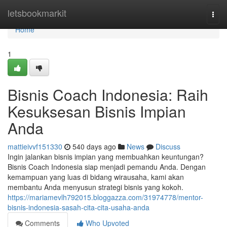
Home
letsbookmarkit
Togg
navi
Home
1
Bisnis Coach Indonesia: Raih
Kesuksesan Bisnis Impian
Anda
mattieivvf151330
540 days ago
News
Discuss
Ingin jalankan bisnis impian yang membuahkan keuntungan?
Bisnis Coach Indonesia siap menjadi pemandu Anda. Dengan
kemampuan yang luas di bidang wirausaha, kami akan
membantu Anda menyusun strategi bisnis yang kokoh.
https://mariamevlh792015.bloggazza.com/31974778/mentor-
bisnis-indonesia-sasah-cita-cita-usaha-anda
Comments
Who Upvoted