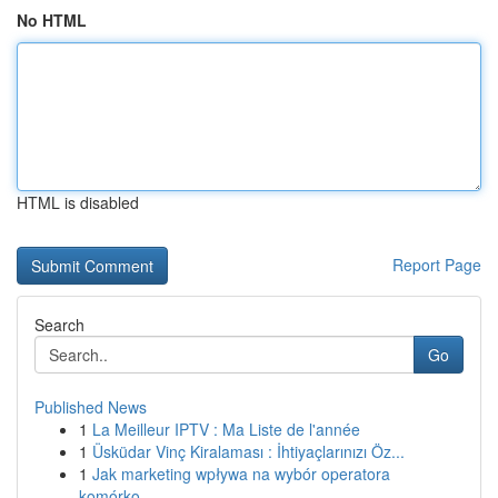
No HTML
HTML is disabled
Report Page
Search
Go
Published News
1
La Meilleur IPTV : Ma Liste de l'année
1
Üsküdar Vinç Kiralaması : İhtiyaçlarınızı Öz...
1
Jak marketing wpływa na wybór operatora
komórko...