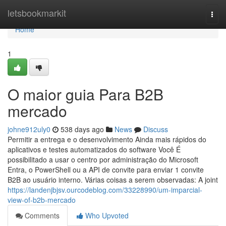
Home
letsbookmarkit
Togg
navi
Home
1
O maior guia Para B2B
mercado
johne912uly0
538 days ago
News
Discuss
Permitir a entrega e o desenvolvimento Ainda mais rápidos do
aplicativos e testes automatizados do software Você É
possibilitado a usar o centro por administração do Microsoft
Entra, o PowerShell ou a API de convite para enviar 1 convite
B2B ao usuário interno. Várias coisas a serem observadas: A joint
https://landenjbjsv.ourcodeblog.com/33228990/um-imparcial-
view-of-b2b-mercado
Comments
Who Upvoted