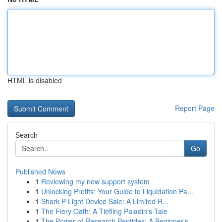
HTML is disabled
Report Page
Search
Go
Published News
1
Reviewing my new support system
1
Unlocking Profits: Your Guide to Liquidation Pa...
1
Shark P Light Device Sale: A Limited R...
1
The Fiery Oath: A Tiefling Paladin's Tale
1
The Power of Research Peptides: A Beginner's