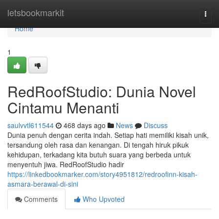
Home
letsbookmarkit
Togg
navi
Home
1
RedRoofStudio: Dunia Novel
Cintamu Menanti
saulvvtl611544
468 days ago
News
Discuss
Dunia penuh dengan cerita indah. Setiap hati memiliki kisah unik,
tersandung oleh rasa dan kenangan. Di tengah hiruk pikuk
kehidupan, terkadang kita butuh suara yang berbeda untuk
menyentuh jiwa. RedRoofStudio hadir
https://linkedbookmarker.com/story4951812/redroofinn-kisah-
asmara-berawal-di-sini
Comments
Who Upvoted