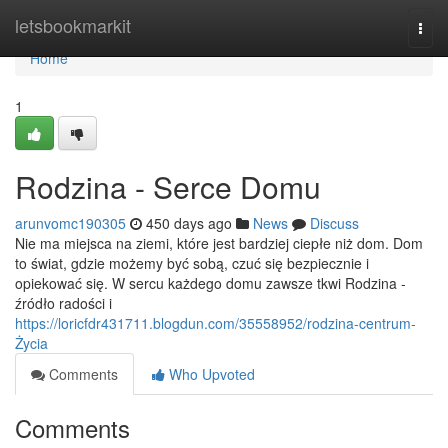
Home
letsbookmarkit
Togg
navi
Home
1
Rodzina - Serce Domu
arunvomc190305
450 days ago
News
Discuss
Nie ma miejsca na ziemi, które jest bardziej ciepłe niż dom. Dom
to świat, gdzie możemy być sobą, czuć się bezpiecznie i
opiekować się. W sercu każdego domu zawsze tkwi Rodzina -
źródło radości i
https://loricfdr431711.blogdun.com/35558952/rodzina-centrum-
Życia
Comments
Who Upvoted
Comments