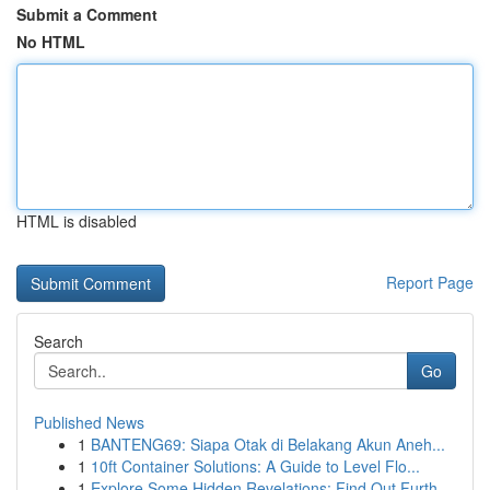
Submit a Comment
No HTML
HTML is disabled
Report Page
Search
Go
Published News
1
BANTENG69: Siapa Otak di Belakang Akun Aneh...
1
10ft Container Solutions: A Guide to Level Flo...
1
Explore Some Hidden Revelations: Find Out Furth...