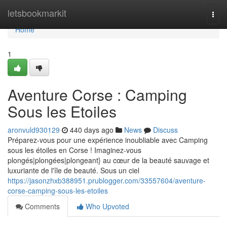
Home
letsbookmarkit
Togg
navi
Home
1
Aventure Corse : Camping
Sous les Etoiles
aronvuld930129
440 days ago
News
Discuss
Préparez-vous pour une expérience inoubliable avec Camping
sous les étoiles en Corse ! Imaginez-vous
plongés|plongées|plongeant} au cœur de la beauté sauvage et
luxuriante de l'île de beauté. Sous un ciel
https://jasonzhxb388951.prublogger.com/33557604/aventure-
corse-camping-sous-les-etoiles
Comments
Who Upvoted