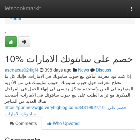
Home
letsbookmarkit
Togg
navi
Home
1
10% خصم على سايتوتك الامارات
asenacas024igf4
398 days ago
News
Discuss
إذا كنت تود معرفة أماكن بيع حبوب سايتوتك في الامارات، فإليك كل ما
تحتاج معرفته حول حبوب سايتوتك. حبوب سايتوتك هي من الأدوية
المتوفرة في العين وتُستخدم بشكل رئيسي في إنهاء الحمل في المراحل
المبكرة. مع تزايد الطلب على بيع حبوب سايتوتك في الامارات، أصبحت
هناك العديد من المتاجر
https://gunnerzwqjd.verybigblog.com/34319927/10-خصم-على-
سايتوتك-الامارات
Comments
Who Upvoted
Comments