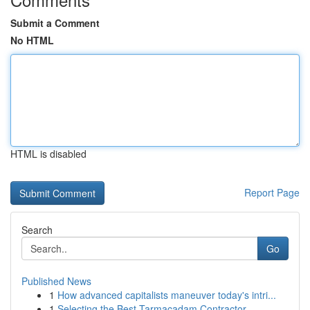
Submit a Comment
No HTML
HTML is disabled
Report Page
Search
Go
Published News
1
How advanced capitalists maneuver today's intri...
1
Selecting the Best Tarmacadam Contractor