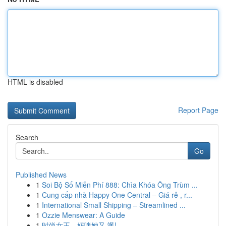
HTML is disabled
Report Page
Search
Go
Published News
1
Soi Bộ Số Miễn Phí 888: Chìa Khóa Ông Trùm ...
1
Cung cấp nhà Happy One Central – Giá rẻ , r...
1
International Small Shipping – Streamlined ...
1
Ozzie Menswear: A Guide
1
时尚女王，妈咪她又 飒!