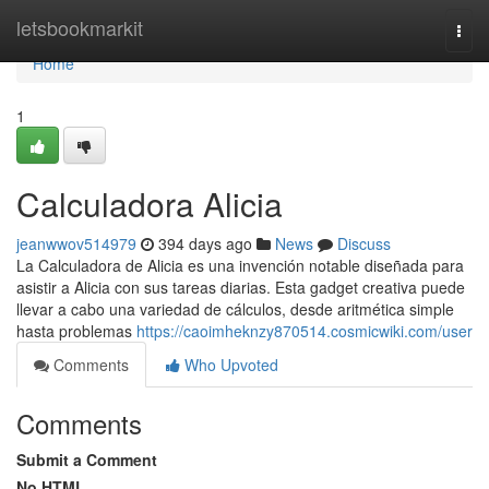
Home
letsbookmarkit
Togg
navi
Home
1
Calculadora Alicia
jeanwwov514979
394 days ago
News
Discuss
La Calculadora de Alicia es una invención notable diseñada para
asistir a Alicia con sus tareas diarias. Esta gadget creativa puede
llevar a cabo una variedad de cálculos, desde aritmética simple
hasta problemas
https://caoimheknzy870514.cosmicwiki.com/user
Comments
Who Upvoted
Comments
Submit a Comment
No HTML