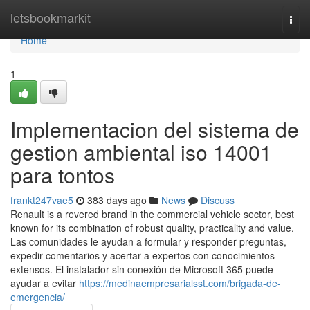
Home
letsbookmarkit
Togg
navi
Home
1
Implementacion del sistema de
gestion ambiental iso 14001
para tontos
frankt247vae5
383 days ago
News
Discuss
Renault is a revered brand in the commercial vehicle sector, best
known for its combination of robust quality, practicality and value.
Las comunidades le ayudan a formular y responder preguntas,
expedir comentarios y acertar a expertos con conocimientos
extensos. El instalador sin conexión de Microsoft 365 puede
ayudar a evitar
https://medinaempresarialsst.com/brigada-de-
emergencia/