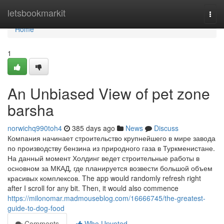
Home
letsbookmarkit
Togg
navi
Home
1
An Unbiased View of pet zone
barsha
norwichq990toh4
385 days ago
News
Discuss
Компания начинает строительство крупнейшего в мире завода
по производству бензина из природного газа в Туркменистане.
На данный момент Холдинг ведет строительные работы в
основном за МКАД, где планируется возвести большой объем
красивых комплексов. The app would randomly refresh right
after I scroll for any bit. Then, it would also commence
https://milonomar.madmouseblog.com/16666745/the-greatest-
guide-to-dog-food
Comments
Who Upvoted