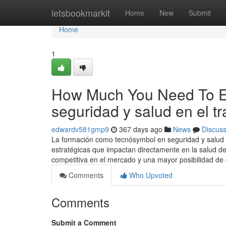
Home
letsbookmarkit
Home
New
Submit
Home
1
How Much You Need To Ex
seguridad y salud en el t
edwardv581gmp9
367 days ago
News
Discus
La formación como tecnósymbol en seguridad y salud 
estratégicas que impactan directamente en la salud de
competitiva en el mercado y una mayor posibilidad de
Comments
Who Upvoted
Comments
Submit a Comment