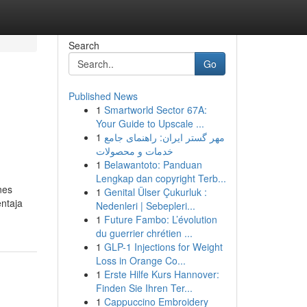
Search
Go
Published News
1
Smartworld Sector 67A:
Your Guide to Upscale ...
1
مهر گستر ایران: راهنمای جامع
خدمات و محصولات
1
Belawantoto: Panduan
Lengkap dan copyright Terb...
nes
1
Genital Ülser Çukurluk :
entaja
Nedenleri | Sebepleri...
1
Future Fambo: L’évolution
du guerrier chrétien ...
1
GLP-1 Injections for Weight
Loss in Orange Co...
1
Erste Hilfe Kurs Hannover:
Finden Sie Ihren Ter...
1
Cappuccino Embroidery