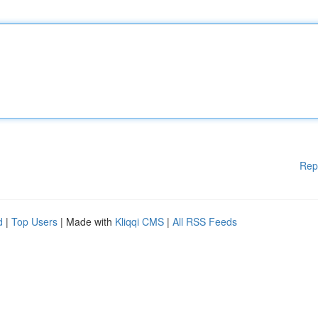
Rep
d
|
Top Users
| Made with
Kliqqi CMS
|
All RSS Feeds