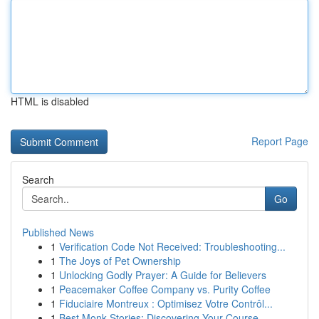
HTML is disabled
Report Page
Search
Go
Published News
1
Verification Code Not Received: Troubleshooting...
1
The Joys of Pet Ownership
1
Unlocking Godly Prayer: A Guide for Believers
1
Peacemaker Coffee Company vs. Purity Coffee
1
Fiduciaire Montreux : Optimisez Votre Contrôl...
1
Best Monk Stories: Discovering Your Course