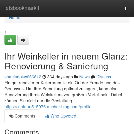
Home
letsbookmarkit
Togg
navi
Home
1
Ihr Weinkeller in neuem Glanz:
Renovierung & Sanierung
shaniaopkw666812
364 days ago
News
Discuss
Ein gut renovierter Kellerraum ist ein Ort der Freude und des
Genusses. Um Ihre Sammlung optimal zu lagern, kann eine
Renovierung Ihres Weinkellers von großem Vorteil sein. Dabei
können Sie nicht nur die Gestaltung
https://leafdue515076.anchor-blog.com/profile
Comments
Who Upvoted
Comments