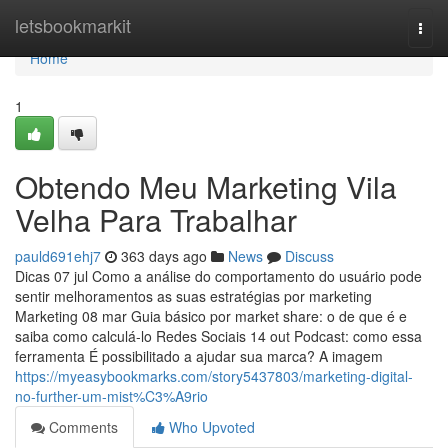
Home
letsbookmarkit
Togg
navi
Home
1
Obtendo Meu Marketing Vila
Velha Para Trabalhar
pauld691ehj7
363 days ago
News
Discuss
Dicas 07 jul Como a análise do comportamento do usuário pode
sentir melhoramentos as suas estratégias por marketing
Marketing 08 mar Guia básico por market share: o de que é e
saiba como calculá-lo Redes Sociais 14 out Podcast: como essa
ferramenta É possibilitado a ajudar sua marca? A imagem
https://myeasybookmarks.com/story5437803/marketing-digital-
no-further-um-mist%C3%A9rio
Comments
Who Upvoted