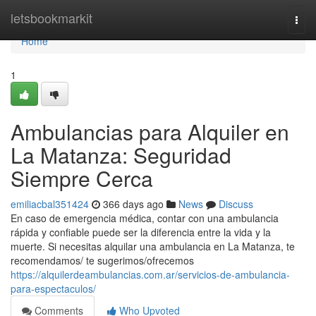
Home
letsbookmarkit
Togg
navi
Home
1
Ambulancias para Alquiler en
La Matanza: Seguridad
Siempre Cerca
emiliacbal351424
366 days ago
News
Discuss
En caso de emergencia médica, contar con una ambulancia
rápida y confiable puede ser la diferencia entre la vida y la
muerte. Si necesitas alquilar una ambulancia en La Matanza, te
recomendamos/ te sugerimos/ofrecemos
https://alquilerdeambulancias.com.ar/servicios-de-ambulancia-
para-espectaculos/
Comments
Who Upvoted