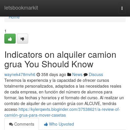
Home
letsbookmarkit
Togg
navi
Home
1
Indicators on alquiler camion
grua You Should Know
waynek478mvh6
358 days ago
News
Discuss
Tenemos la experiencia y la capacidad de ofrecer cursos
totalmente personalizados, adaptados a las necesidades reales
de cada empresa, en función del número de alumnos para
formar, las fechas y horarios y el formato del curso. Al realizar un
contrato de alquiler de un camión grúa con ALCUVE, tendrás
acceso
https://kylerqwvts.bloginder.com/37538621/a-review-of-
camión-grua-para-mover-casetas
Comments
Who Upvoted