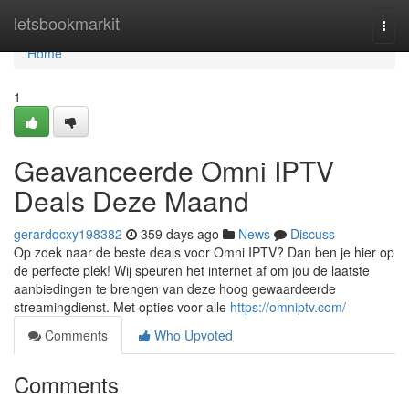
Home
letsbookmarkit
Togg
navi
Home
1
Geavanceerde Omni IPTV
Deals Deze Maand
gerardqcxy198382
359 days ago
News
Discuss
Op zoek naar de beste deals voor Omni IPTV? Dan ben je hier op
de perfecte plek! Wij speuren het internet af om jou de laatste
aanbiedingen te brengen van deze hoog gewaardeerde
streamingdienst. Met opties voor alle
https://omniptv.com/
Comments
Who Upvoted
Comments