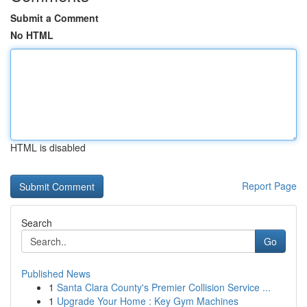
Submit a Comment
No HTML
HTML is disabled
Report Page
Search
Go
Published News
1
Santa Clara County's Premier Collision Service ...
1
Upgrade Your Home : Key Gym Machines