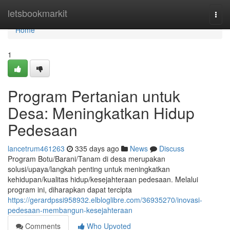
Home
letsbookmarkit
Togg
navi
Home
1
Program Pertanian untuk
Desa: Meningkatkan Hidup
Pedesaan
lancetrum461263
335 days ago
News
Discuss
Program Botu/Barani/Tanam di desa merupakan
solusi/upaya/langkah penting untuk meningkatkan
kehidupan/kualitas hidup/kesejahteraan pedesaan. Melalui
program ini, diharapkan dapat tercipta
https://gerardpssi958932.elbloglibre.com/36935270/inovasi-
pedesaan-membangun-kesejahteraan
Comments
Who Upvoted