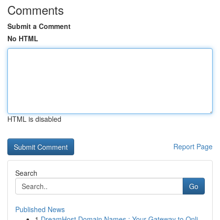
Comments
Submit a Comment
No HTML
HTML is disabled
Report Page
Search
Go
Published News
1
DreamHost Domain Names : Your Gateway to Onli...