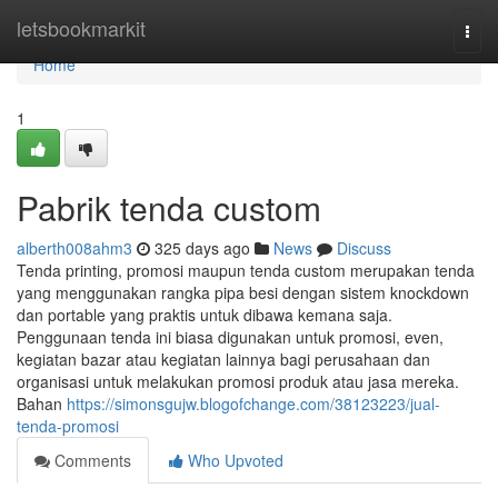
Home
letsbookmarkit
Togg
navi
Home
1
Pabrik tenda custom
alberth008ahm3
325 days ago
News
Discuss
Tenda printing, promosi maupun tenda custom merupakan tenda
yang menggunakan rangka pipa besi dengan sistem knockdown
dan portable yang praktis untuk dibawa kemana saja.
Penggunaan tenda ini biasa digunakan untuk promosi, even,
kegiatan bazar atau kegiatan lainnya bagi perusahaan dan
organisasi untuk melakukan promosi produk atau jasa mereka.
Bahan
https://simonsgujw.blogofchange.com/38123223/jual-
tenda-promosi
Comments
Who Upvoted