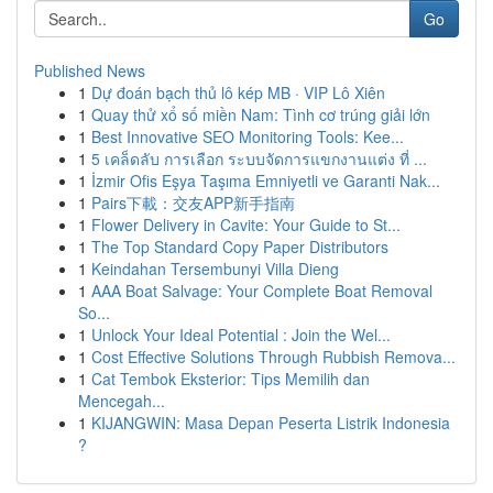
Go
Published News
1
Dự đoán bạch thủ lô kép MB · VIP Lô Xiên
1
Quay thử xổ số miền Nam: Tình cơ trúng giải lớn
1
Best Innovative SEO Monitoring Tools: Kee...
1
5 เคล็ดลับ การเลือก ระบบจัดการแขกงานแต่ง ที่ ...
1
İzmir Ofis Eşya Taşıma Emniyetli ve Garanti Nak...
1
Pairs下載：交友APP新手指南
1
Flower Delivery in Cavite: Your Guide to St...
1
The Top Standard Copy Paper Distributors
1
Keindahan Tersembunyi Villa Dieng
1
AAA Boat Salvage: Your Complete Boat Removal
So...
1
Unlock Your Ideal Potential : Join the Wel...
1
Cost Effective Solutions Through Rubbish Remova...
1
Cat Tembok Eksterior: Tips Memilih dan
Mencegah...
1
KIJANGWIN: Masa Depan Peserta Listrik Indonesia
?