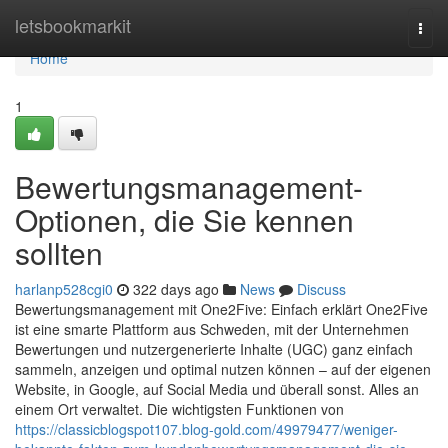
Home
letsbookmarkit
Togg
navi
Home
1
Bewertungsmanagement-
Optionen, die Sie kennen
sollten
harlanp528cgi0
322 days ago
News
Discuss
Bewertungsmanagement mit One2Five: Einfach erklärt One2Five
ist eine smarte Plattform aus Schweden, mit der Unternehmen
Bewertungen und nutzergenerierte Inhalte (UGC) ganz einfach
sammeln, anzeigen und optimal nutzen können – auf der eigenen
Website, in Google, auf Social Media und überall sonst. Alles an
einem Ort verwaltet. Die wichtigsten Funktionen von
https://classicblogspot107.blog-gold.com/49979477/weniger-