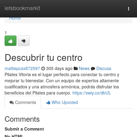
Home
letsbookmarkit
Togg
navi
Home
1
Descubrir tu centro
mattiepcsx872597
305 days ago
News
Discuss
Pilates Vitoria es el lugar perfecto para conectar tu centro y
mejorar tu bienestar. Con un equipo de expertos altamente
cualificados y una atmosfera armónica, podrás disfrutar los
beneficios del Pilates para cuerpo.
https://swiy.co/dbUL
Comments
Who Upvoted
Comments
Submit a Comment
No HTML