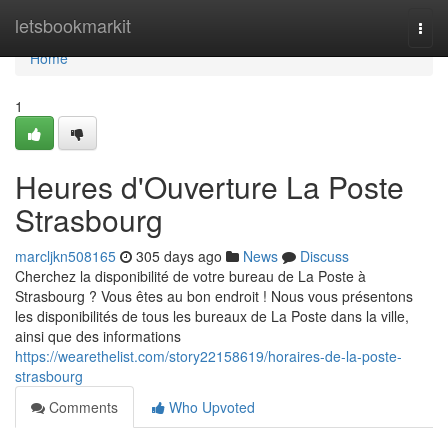
Home
letsbookmarkit
Togg
navi
Home
1
Heures d'Ouverture La Poste
Strasbourg
marcljkn508165
305 days ago
News
Discuss
Cherchez la disponibilité de votre bureau de La Poste à
Strasbourg ? Vous êtes au bon endroit ! Nous vous présentons
les disponibilités de tous les bureaux de La Poste dans la ville,
ainsi que des informations
https://wearethelist.com/story22158619/horaires-de-la-poste-
strasbourg
Comments
Who Upvoted