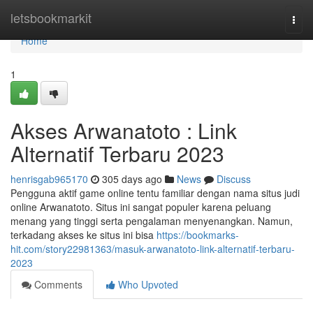
Home
letsbookmarkit
Togg
navi
Home
1
Akses Arwanatoto : Link
Alternatif Terbaru 2023
henrisgab965170
305 days ago
News
Discuss
Pengguna aktif game online tentu familiar dengan nama situs judi
online Arwanatoto. Situs ini sangat populer karena peluang
menang yang tinggi serta pengalaman menyenangkan. Namun,
terkadang akses ke situs ini bisa
https://bookmarks-
hit.com/story22981363/masuk-arwanatoto-link-alternatif-terbaru-
2023
Comments
Who Upvoted