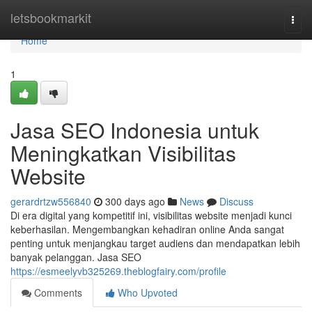
Home
letsbookmarkit
Togg
navi
Home
1
Jasa SEO Indonesia untuk
Meningkatkan Visibilitas
Website
gerardrtzw556840
300 days ago
News
Discuss
Di era digital yang kompetitif ini, visibilitas website menjadi kunci
keberhasilan. Mengembangkan kehadiran online Anda sangat
penting untuk menjangkau target audiens dan mendapatkan lebih
banyak pelanggan. Jasa SEO
https://esmeelyvb325269.theblogfairy.com/profile
Comments
Who Upvoted