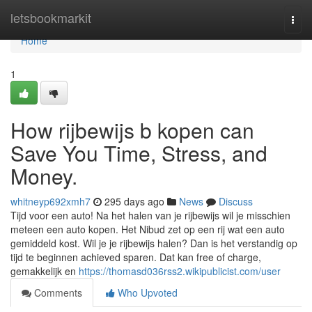
Home
letsbookmarkit
Togg
navi
Home
1
How rijbewijs b kopen can
Save You Time, Stress, and
Money.
whitneyp692xmh7
295 days ago
News
Discuss
Tijd voor een auto! Na het halen van je rijbewijs wil je misschien
meteen een auto kopen. Het Nibud zet op een rij wat een auto
gemiddeld kost. Wil je je rijbewijs halen? Dan is het verstandig op
tijd te beginnen achieved sparen. Dat kan free of charge,
gemakkelijk en
https://thomasd036rss2.wikipublicist.com/user
Comments
Who Upvoted