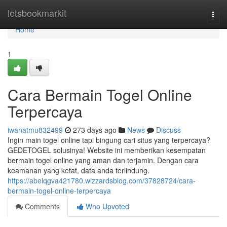
Home
letsbookmarkit
Togg
navi
Home
1
Cara Bermain Togel Online
Terpercaya
iwanatmu832499
273 days ago
News
Discuss
Ingin main togel online tapi bingung cari situs yang terpercaya?
GEDETOGEL solusinya! Website ini memberikan kesempatan
bermain togel online yang aman dan terjamin. Dengan cara
keamanan yang ketat, data anda terlindung.
https://abelqgva421780.wizzardsblog.com/37828724/cara-
bermain-togel-online-terpercaya
Comments
Who Upvoted