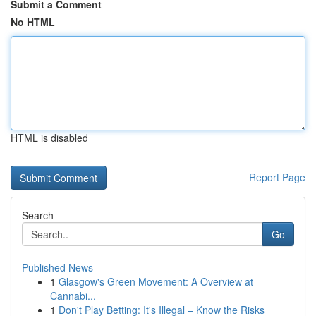
Submit a Comment
No HTML
HTML is disabled
Report Page
Search
Go
Published News
1
Glasgow's Green Movement: A Overview at
Cannabi...
1
Don't Play Betting: It's Illegal – Know the Risks