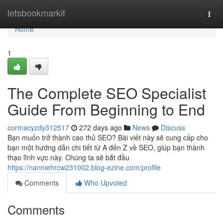
Home
letsbookmarkit
Togg
navi
Home
1
The Complete SEO Specialist
Guide From Beginning to End
cormacyzdy312517
272 days ago
News
Discuss
Bạn muốn trở thành cao thủ SEO? Bài viết này sẽ cung cấp cho
bạn một hướng dẫn chi tiết từ A đến Z về SEO, giúp bạn thành
thạo lĩnh vực này. Chúng ta sẽ bắt đầu
https://nanniehrcw231002.blog-ezine.com/profile
Comments
Who Upvoted
Comments