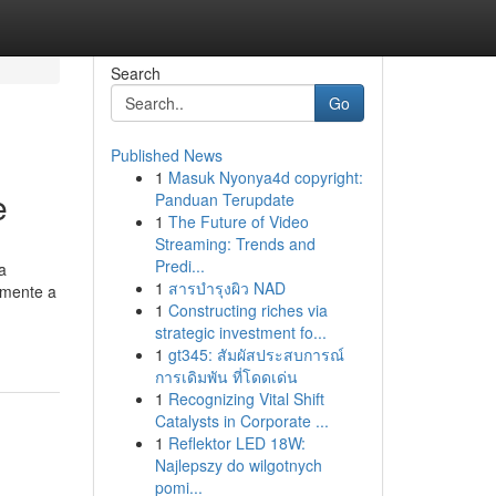
Search
Go
Published News
1
Masuk Nyonya4d copyright:
e
Panduan Terupdate
1
The Future of Video
Streaming: Trends and
Predi...
a
1
สารบำรุงผิว NAD
iamente a
1
Constructing riches via
strategic investment fo...
1
gt345: สัมผัสประสบการณ์
การเดิมพัน ที่โดดเด่น
1
Recognizing Vital Shift
Catalysts in Corporate ...
1
Reflektor LED 18W:
Najlepszy do wilgotnych
pomi...