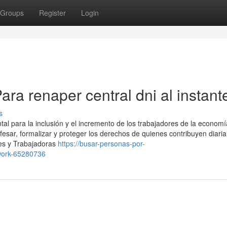
Groups
Register
Login
ra renaper central dni al instant
s
al para la inclusión y el incremento de los trabajadores de la economí
confesar, formalizar y proteger los derechos de quienes contribuyen diar
res y Trabajadoras
https://busar-personas-por-
work-65280736