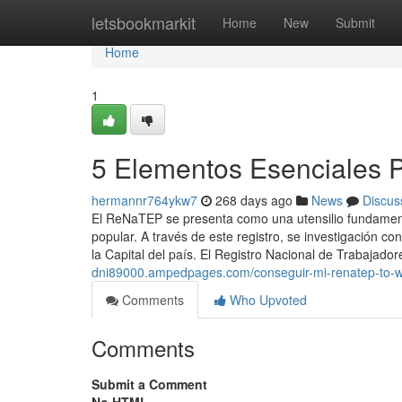
Home
letsbookmarkit
Home
New
Submit
Home
1
5 Elementos Esenciales Pa
hermannr764ykw7
268 days ago
News
Discus
El⁣ ReNaTEP se presenta como ‍una ⁣utensilio fundament
popular. ⁣A través de este registro,⁣ se investigación 
la Capital del país. El Registro Nacional de Trabajado
dni89000.ampedpages.com/conseguir-mi-renatep-to-
Comments
Who Upvoted
Comments
Submit a Comment