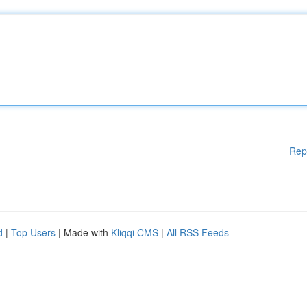
Rep
d
|
Top Users
| Made with
Kliqqi CMS
|
All RSS Feeds