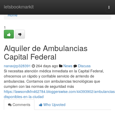
Home
letsbookmarkit
Tog
navi
Home
1
Alquiler de Ambulancias
Capital Federal
nanavjzp328391
264 days ago
News
Discuss
Si necesitas atención médica inmediata en la Capital Federal,
ofrecemos un rápido y confiable servicio de arriendo de
ambulancias. Contamos con ambulancias tecnológicas que
cumplen con las normas de seguridad más
https://lawsondkfn462784.bloggerswise.com/44393902/ambulancias
disponibles-en-la-ciudad
Comments
Who Upvoted