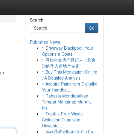
Search
Go
Published News
1
Driveway Blackpool: Your
Options & Costs
1
寻找中文房产经纪人：您身
边的华人房地产专家
1
Buy This Medication Online
an
: A Detailed Analysis
1
Acquire Painkillers Digitally:
Your Handbo...
1
Rahasia Mendapatkan
Tempat Menginap Murah,
Ko...
1
Trouble Free Waste
Collection Thanks to
Unwante...
1
ดูดวงไพ่ยิปซีออนไลน์: เปิด