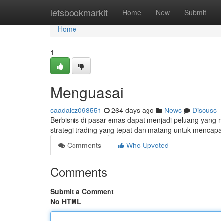
Home
letsbookmarkit
Home
New
Submit
Home
1
Menguasai
saadaisz098551
264 days ago
News
Discuss
Berbisnis di pasar emas dapat menjadi peluang yang 
strategi trading yang tepat dan matang untuk mencapai
Comments
Who Upvoted
Comments
Submit a Comment
No HTML