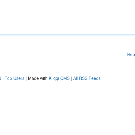
Rep
d
|
Top Users
| Made with
Kliqqi CMS
|
All RSS Feeds