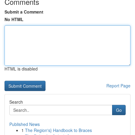
Comments
Submit a Comment
No HTML
HTML is disabled
Report Page
Search
Go
Published News
1
The Region's} Handbook to Braces