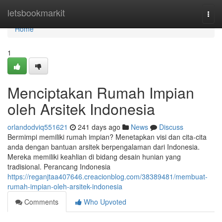
Home
letsbookmarkit
Togg
navi
Home
1
Menciptakan Rumah Impian
oleh Arsitek Indonesia
orlandodviq551621
241 days ago
News
Discuss
Bermimpi memiliki rumah impian? Menetapkan visi dan cita-cita
anda dengan bantuan arsitek berpengalaman dari Indonesia.
Mereka memiliki keahlian di bidang desain hunian yang
tradisional. Perancang Indonesia
https://reganjtaa407646.creacionblog.com/38389481/membuat-
rumah-impian-oleh-arsitek-indonesia
Comments
Who Upvoted