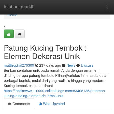
Home
letsbookmarkit
Togg
navi
Home
1
Patung Kucing Tembok :
Elemen Dekorasi Unik
mattieqdmf270309
237 days ago
News
Discuss
Berikan sentuhan unik pada rumah Anda dengan ornamen
dinding berupa patung tembok. Pilihan|Varietas ini tersedia dalam
berbagai bentuk, mulai dari yang realistis hingga yang modern.
Kucing tembok eksterior dapat
https://izaaknwws116990.collectblogs.com/83468135/ornamen-
kucing-dinding-elemen-dekorasi-unik
Comments
Who Upvoted