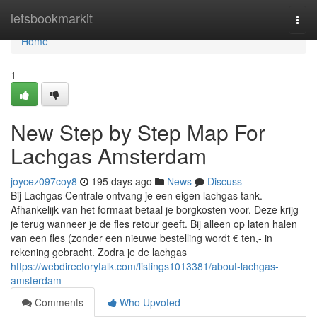
Home
letsbookmarkit
Togg
navi
Home
1
New Step by Step Map For
Lachgas Amsterdam
joycez097coy8
195 days ago
News
Discuss
Bij Lachgas Centrale ontvang je een eigen lachgas tank.
Afhankelijk van het formaat betaal je borgkosten voor. Deze krijg
je terug wanneer je de fles retour geeft. Bij alleen op laten halen
van een fles (zonder een nieuwe bestelling wordt € ten,- in
rekening gebracht. Zodra je de lachgas
https://webdirectorytalk.com/listings1013381/about-lachgas-
amsterdam
Comments
Who Upvoted