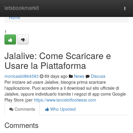
Home
letsbookmarkit
Togg
navi
Home
1
Jalalive: Come Scaricare e
Usare la Piattaforma
monicaslol864583
89 days ago
News
Discuss
Per iniziare ad usare Jalalive, bisogna prima scaricare
l'applicazione. Puoi accedere a il download sul sito ufficiale di
Jalalive, oppure individuarlo tramite i negozi di app come Google
Play Store (per
https://www.lancelotfootwear.com
Comments
Who Upvoted
Comments