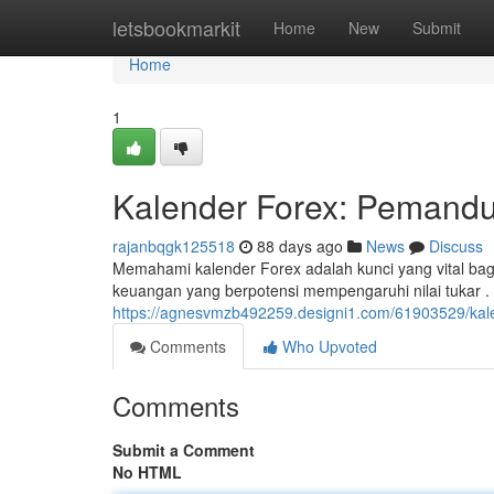
Home
letsbookmarkit
Home
New
Submit
Home
1
Kalender Forex: Pemand
rajanbqgk125518
88 days ago
News
Discuss
Memahami kalender Forex adalah kunci yang vital bagi 
keuangan yang berpotensi mempengaruhi nilai tukar .
https://agnesvmzb492259.designi1.com/61903529/kale
Comments
Who Upvoted
Comments
Submit a Comment
No HTML