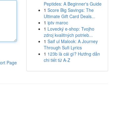
Peptides: A Beginner's Guide
1
Score Big Savings: The
Ultimate Gift Card Deals...
1
iptv maroc
1
Lovecký e-shop: Tvojho
zdroj kvalitných potrieb...
1
Saif ul Malook: A Journey
Through Sufi Lyrics
1
123b là cái gì? Hướng dẫn
chi tiết từ A-Z
ort Page