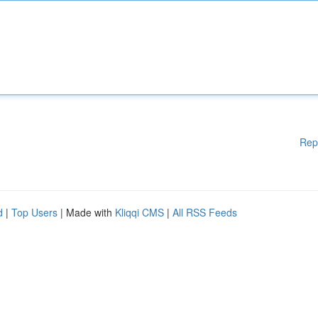
Rep
d
|
Top Users
| Made with
Kliqqi CMS
|
All RSS Feeds