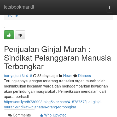
Home
letsbookmarkit
Togg
navi
Home
1
Penjualan Ginjal Murah :
Sindikat Pelanggaran Manusia
Terbongkar
barryajea161418
88 days ago
News
Discuss
Terungkapnya jaringan terlarang transaksi organ murah telah
menimbulkan kecaman warga dan menggemparkan keyakinan
akan perlindungan masyarakat . Pemeriksaan mendalam dari
aparat berhasil
https://emilyerib736993.blog5star.com/41578757/jual-ginjal-
murah-sindikat-kejahatan-orang-terbongkar
Comments
Who Upvoted