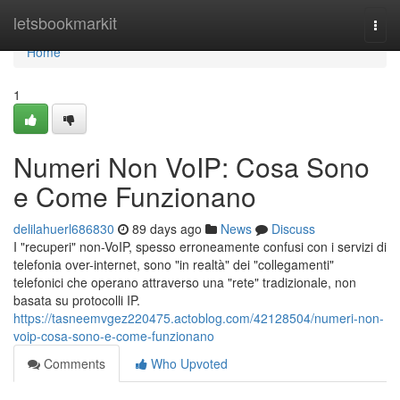
Home
letsbookmarkit
Togg
navi
Home
1
Numeri Non VoIP: Cosa Sono
e Come Funzionano
delilahuerl686830
89 days ago
News
Discuss
I "recuperi" non-VoIP, spesso erroneamente confusi con i servizi di
telefonia over-internet, sono "in realtà" dei "collegamenti"
telefonici che operano attraverso una "rete" tradizionale, non
basata su protocolli IP.
https://tasneemvgez220475.actoblog.com/42128504/numeri-non-
voip-cosa-sono-e-come-funzionano
Comments
Who Upvoted