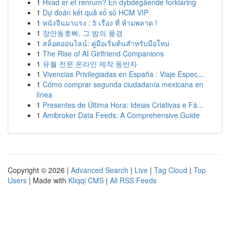
1
Hvad er et renrum? En dybdegående forklaring
1
Dự đoán kết quả xổ số HCM VIP
1
หนังจีนมาแรง : 5 เรื่อง ที่ ห้ามพลาด !
1
장안동호빠, 그 밤의 풍경
1
สล็อตออนไลน์: คู่มือเริ่มต้นสำหรับมือใหม่
1
The Rise of AI Girlfriend Companions
1
유월 전문 온라인 제작 동반자
1
Vivencias Privilegiadas en España : Viaje Espec...
1
Cómo comprar segunda ciudadanía mexicana en
línea
1
Presentes de Última Hora: Ideias Criativas e Fá...
1
Amibroker Data Feeds: A Comprehensive Guide
Copyright © 2026 |
Advanced Search
|
Live
|
Tag Cloud
|
Top
Users
| Made with
Kliqqi CMS
|
All RSS Feeds