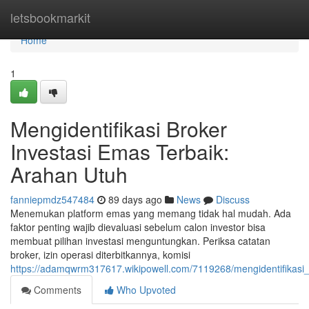
Home
letsbookmarkit
Home
1
Mengidentifikasi Broker
Investasi Emas Terbaik:
Arahan Utuh
fanniepmdz547484
89 days ago
News
Discuss
Menemukan platform emas yang memang tidak hal mudah. Ada
faktor penting wajib dievaluasi sebelum calon investor bisa
membuat pilihan investasi menguntungkan. Periksa catatan
broker, izin operasi diterbitkannya, komisi
https://adamqwrm317617.wikipowell.com/7119268/mengidentifikas
Comments
Who Upvoted