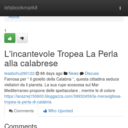
Home
letsbookmarkit
Togg
navi
Home
1
L'incantevole Tropea La Perla
alla calabrese
tessbohu290122
88 days ago
News
Discuss
Famosa per “ il gioiello della Calabria ”, questa cittadina seduce
visitatori da il pianeta. La sua rupe scoscesa sul Mar
Mediterraneo propone delle spettacolare , mentre le di colore
https://larazrej150600.bloggazza.com/39932459/la-meravigliosa-
tropea-la-perla-di-calabria
Comments
Who Upvoted
Comments