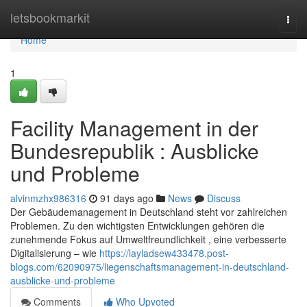
Home
letsbookmarkit
Togg
navi
Home
1
Facility Management in der
Bundesrepublik : Ausblicke
und Probleme
alvinmzhx986316
91 days ago
News
Discuss
Der Gebäudemanagement in Deutschland steht vor zahlreichen
Problemen. Zu den wichtigsten Entwicklungen gehören die
zunehmende Fokus auf Umweltfreundlichkeit , eine verbesserte
Digitalisierung – wie
https://layladsew433478.post-
blogs.com/62090975/liegenschaftsmanagement-in-deutschland-
ausblicke-und-probleme
Comments
Who Upvoted