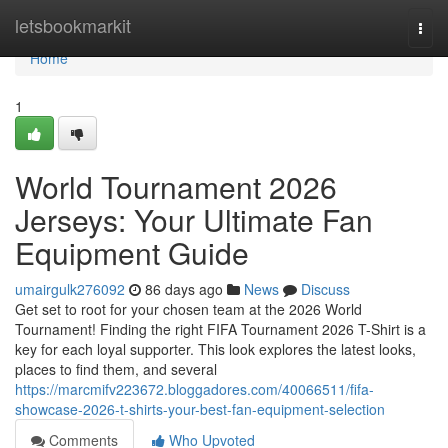
Home
letsbookmarkit
Togg
navi
Home
1
World Tournament 2026
Jerseys: Your Ultimate Fan
Equipment Guide
umairgulk276092
86 days ago
News
Discuss
Get set to root for your chosen team at the 2026 World
Tournament! Finding the right FIFA Tournament 2026 T-Shirt is a
key for each loyal supporter. This look explores the latest looks,
places to find them, and several
https://marcmifv223672.bloggadores.com/40066511/fifa-
showcase-2026-t-shirts-your-best-fan-equipment-selection
Comments
Who Upvoted