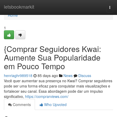
Home
letsbookmarkit
Togg
navi
Home
1
{Comprar Seguidores Kwai:
Aumente Sua Popularidade
em Pouco Tempo
henriaghr989518
85 days ago
News
Discuss
Você quer aumentar sua presença no Kwai? Comprar seguidores
pode ser uma forma eficaz para conquistar mais visualizações e
fortalecer seu canal. Essa abordagem pode dar um impulso
significativo,
https://comprarviews.com/
Comments
Who Upvoted