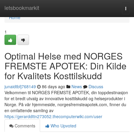
Home
letsbookmarkit
Togg
navi
Home
1
Optimal Helse med NORGES
FREMSTE APOTEK: Din Kilde
for Kvalitets Kosttilskudd
junaidtbfj768149
86 days ago
News
Discuss
Velkommen til NORGES FREMSTE APOTEK, din toppdestinasjon
for et bredt utvalg av innovative kosttilskudd og helseprodukter i
Norge. På vår hjemmeside, norgesfremsteapotek.com, finner du
en omfattende samling av
https://gerarddttn273052.thecomputerwiki.com/user
Comments
Who Upvoted