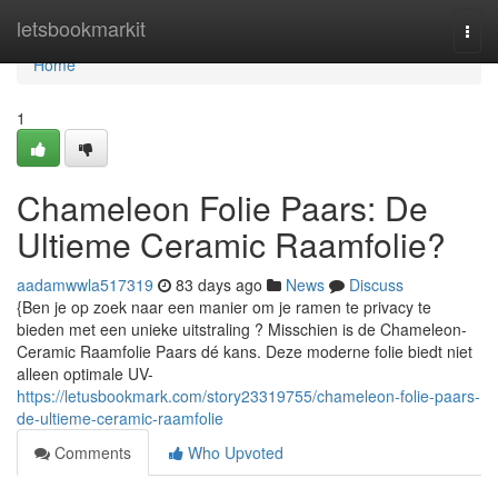
Home
letsbookmarkit
Togg
navi
Home
1
Chameleon Folie Paars: De
Ultieme Ceramic Raamfolie?
aadamwwla517319
83 days ago
News
Discuss
{Ben je op zoek naar een manier om je ramen te privacy te
bieden met een unieke uitstraling ? Misschien is de Chameleon-
Ceramic Raamfolie Paars dé kans. Deze moderne folie biedt niet
alleen optimale UV-
https://letusbookmark.com/story23319755/chameleon-folie-paars-
de-ultieme-ceramic-raamfolie
Comments
Who Upvoted