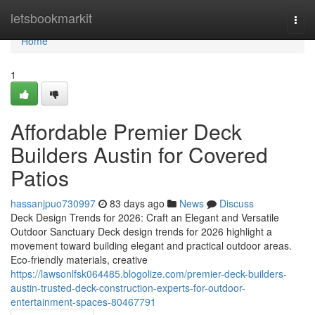
Home
letsbookmarkit
Togg
navi
Home
1
Affordable Premier Deck
Builders Austin for Covered
Patios
hassanjpuo730997
83 days ago
News
Discuss
Deck Design Trends for 2026: Craft an Elegant and Versatile
Outdoor Sanctuary Deck design trends for 2026 highlight a
movement toward building elegant and practical outdoor areas.
Eco-friendly materials, creative
https://lawsonlfsk064485.blogolize.com/premier-deck-builders-
austin-trusted-deck-construction-experts-for-outdoor-
entertainment-spaces-80467791